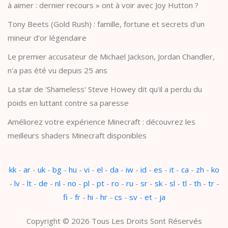
à aimer : dernier recours » ont à voir avec Joy Hutton ?
Tony Beets (Gold Rush) : famille, fortune et secrets d'un
mineur d'or légendaire
Le premier accusateur de Michael Jackson, Jordan Chandler,
n'a pas été vu depuis 25 ans
La star de 'Shameless' Steve Howey dit qu'il a perdu du
poids en luttant contre sa paresse
Améliorez votre expérience Minecraft : découvrez les
meilleurs shaders Minecraft disponibles
kk
-
ar
-
uk
-
bg
-
hu
-
vi
-
el
-
da
-
iw
-
id
-
es
-
it
-
ca
-
zh
-
ko
-
lv
-
lt
-
de
-
nl
-
no
-
pl
-
pt
-
ro
-
ru
-
sr
-
sk
-
sl
-
tl
-
th
-
tr
-
fi
-
fr
-
hi
-
hr
-
cs
-
sv
-
et
-
ja
Copyright © 2026 Tous Les Droits Sont Réservés