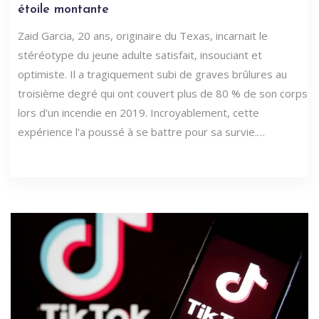
étoile montante
Zaid Garcia, 20 ans, originaire du Texas, incarnait le
stéréotype du jeune adulte satisfait, insouciant et
optimiste. Il a tragiquement subi de graves brûlures au
troisième degré qui ont couvert plus de 80 % de son corps
lors d'un incendie en 2019. Incroyablement, cette
expérience l'a poussé à se battre pour sa survie.…