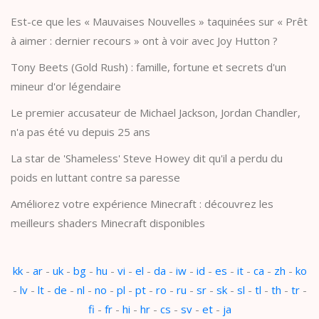
Est-ce que les « Mauvaises Nouvelles » taquinées sur « Prêt
à aimer : dernier recours » ont à voir avec Joy Hutton ?
Tony Beets (Gold Rush) : famille, fortune et secrets d'un
mineur d'or légendaire
Le premier accusateur de Michael Jackson, Jordan Chandler,
n'a pas été vu depuis 25 ans
La star de 'Shameless' Steve Howey dit qu'il a perdu du
poids en luttant contre sa paresse
Améliorez votre expérience Minecraft : découvrez les
meilleurs shaders Minecraft disponibles
kk
-
ar
-
uk
-
bg
-
hu
-
vi
-
el
-
da
-
iw
-
id
-
es
-
it
-
ca
-
zh
-
ko
-
lv
-
lt
-
de
-
nl
-
no
-
pl
-
pt
-
ro
-
ru
-
sr
-
sk
-
sl
-
tl
-
th
-
tr
-
fi
-
fr
-
hi
-
hr
-
cs
-
sv
-
et
-
ja