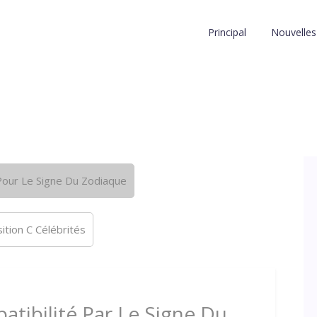
Principal
Nouvelles
our Le Signe Du Zodiaque
tion C Célébrités
tibilité Par Le Signe Du