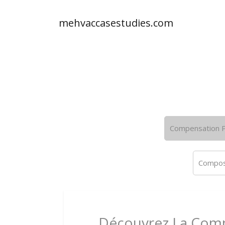
mehvaccasestudies.com
Compensation P
Composi
Découvrez La Compa